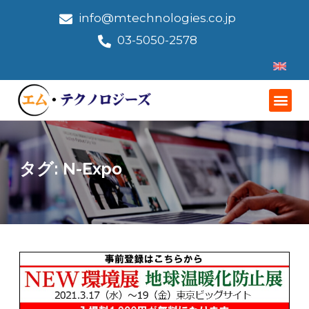
info@mtechnologies.co.jp
03-5050-2578
タグ:
N-Expo