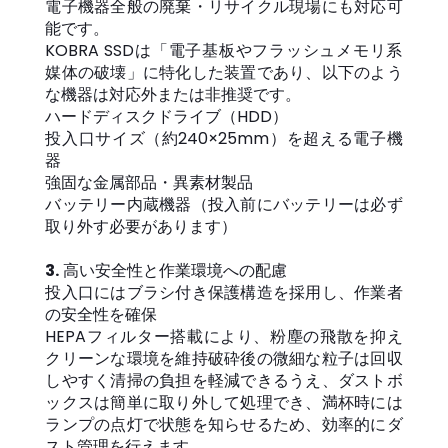
電子機器全般の廃棄・リサイクル現場にも対応可
能です。
KOBRA SSDは「電子基板やフラッシュメモリ系
媒体の破壊」に特化した装置であり、以下のよう
な機器は対応外または非推奨です。
ハードディスクドライブ（HDD）
投入口サイズ（約240×25mm）を超える電子機
器
強固な金属部品・異素材製品
バッテリー内蔵機器（投入前にバッテリーは必ず
取り外す必要があります）
3.
高い安全性と作業環境への配慮
投入口にはブラシ付き保護構造を採用し、作業者
の安全性を確保
HEPAフィルター搭載により、粉塵の飛散を抑え
クリーンな環境を維持破砕後の微細な粒子は回収
しやすく清掃の負担を軽減できるうえ、ダストボ
ックスは簡単に取り外して処理でき、満杯時には
ランプの点灯で状態を知らせるため、効率的にダ
スト管理を行えます。