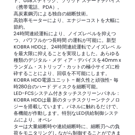
ド、USBスティック、ソリッド ステートデバイス
（携帯電話、PDA）。
高炭素鋼刃による独自の細断技術。
高効率モーターにより、エナジーコストを大幅に
節約。
24時間連続運転により、ノイズレベルを抑えつ
つ、パワフルかつ長時間 の運転が可能に。新型
KOBRA HDDは、24時間連続運転でノイズレベ ル
を最大限に抑えることを実現しました。あらゆる
種類のデジタル・メデ ィア・デバイスを40mm x
ランダム・ストリップ・カットの極小サイズに粉
砕することにより、回収を不可能にします。
KOBRA HDD電源ユニット – 耐久性と頑強性- 毎
時280台のハード ディスクを細断可能。
LED-FCSシステム付きタッチスクリーンパネル：
KOBRA HDDは最 新のタッチスクリーンテクノロ
ジーを搭載しています。パネルに触れるだ けで、
各機能が作動します。特別なLED供給制御システ
ムにより、オペレ
ターは大量細断時や連続細断時に、細断刃への負
荷をモニタリングし ながら制御することができま