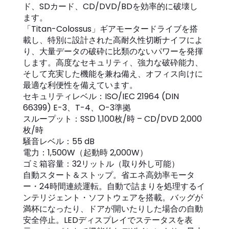
ド、SDカード、CD/DVD/BDを効率的に破壊し
ます。
「Titan-Colossus」ギアモータードライブを搭
載し、特別に設計された高耐久性切断ナイフによ
り、大量データの破砕に比類のないパワーを発揮
します。高度なセキュリティ、強力な破砕能力、
そして充実した機能を兼ね備え、オフィス向けに
最適な利便性を備えています。
セキュリティレベル：ISO/IEC 21964 (DIN
66399) E-3、T-4、O-3準拠
スループット：SSD 1,100枚/時 – CD/DVD 2,000
枚/時
騒音レベル：55 dB
電力：1,500W（起動時 2,000W）
ゴミ箱容量：32リットル（取り外し可能）
自動スタート＆ストップ。省エネ高効率モータ
ー・24時間連続運転。自動で詰まりを処理するイ
ンテリジェント・ソフトウェアを搭載。バッグが
満杯になったり、ドアが開いたりした場合の自動
安全停止。LEDディスプレイでステータスを表